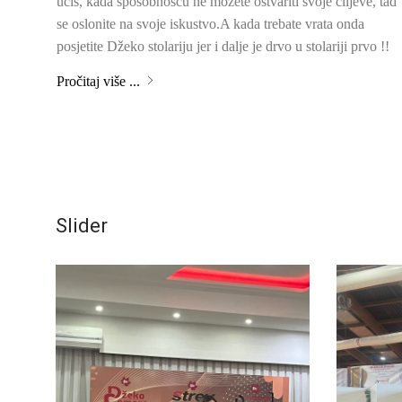
učiš, kada sposobnošću ne možete ostvariti svoje ciljeve, tad
se oslonite na svoje iskustvo.A kada trebate vrata onda
posjetite Džeko stolariju jer i dalje je drvo u stolariji prvo !!
Pročitaj više ...
Slider