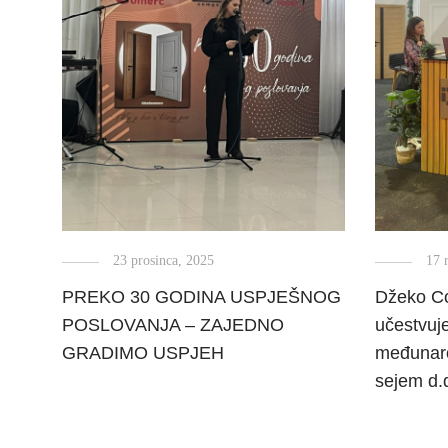
23 prosinca, 2025
17 
PREKO 30 GODINA USPJEŠNOG
Džeko Co
POSLOVANJA – ZAJEDNO
učestvuj
GRADIMO USPJEH
međunaro
sejem d.d