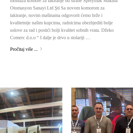
montaža komore za lakiranje od strane Spreymak Makina
Otomasyon Sanayi Ltd Şti Sa novom komorom za
lakiranje, novim mašinama odgovorit ćemo brže i
kvalitetnije našim kupcima, radnicima obezbjediti bolje
uslove za rad i postići bolji kvalitet sobnih vrata. Džeko
Comerc d.o.o “ I dalje je drvo u stolariji …
Pročitaj više ...