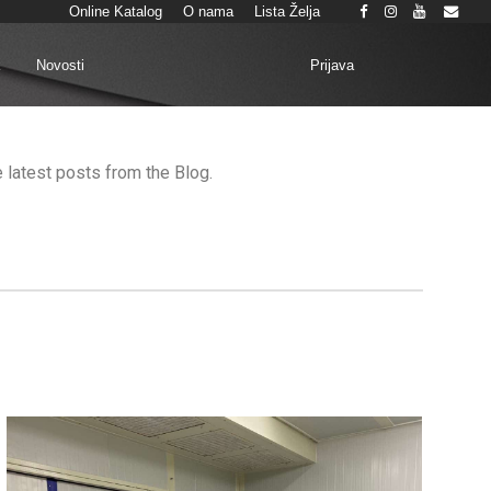
Online Katalog
O nama
Lista Želja
Prijava
k
Novosti
he latest posts from the Blog.