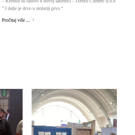
– Krenuli su radovi u novoj lakirnici – Džeko Comerc d.o.o
” I dalje je drvo u stolariji prvo “
Pročitaj više ...