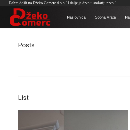
Dobro došli na Džeko Comerc d.o.o " I dalje je drvo u stolariji prvo "
Naslovnica
Sobna Vrata
Naš
Posts
List