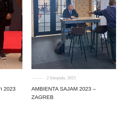
2 listopada, 2023
h 2023
AMBIENTA SAJAM 2023 –
Men
ZAGREB
d.o