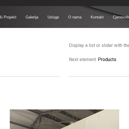
i Projekti
Galerija
Usluge
O nama
Kontakt
Cjenovni
Display a list or slider with t
Next element:
Products