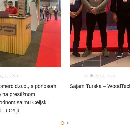
rujna, 2025
23 listopada, 2023
merc d.o.o., s ponosom
Sajam Turska – WoodTec
e na prestižnom
dnom sajmu Celjski
. u Celju