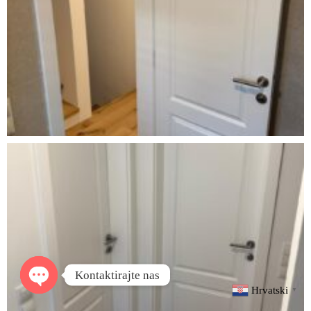
Kontaktirajte nas
Hrvatski
▼
Open
chaty