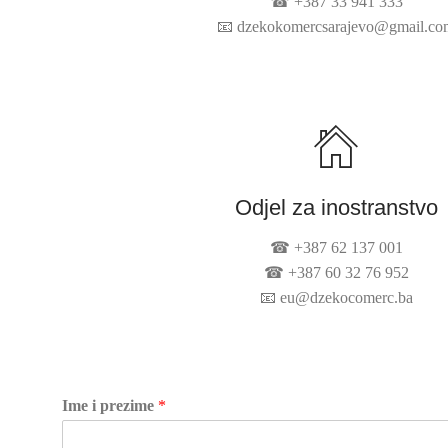
☎ +387 33 941 333
📧
dzekokomercsarajevo@gmail.co
Odjel za inostranstvo
☎ +387 62 137 001
☎ +387 60 32 76 952
📧
eu@dzekocomerc.ba
Ime i prezime
*