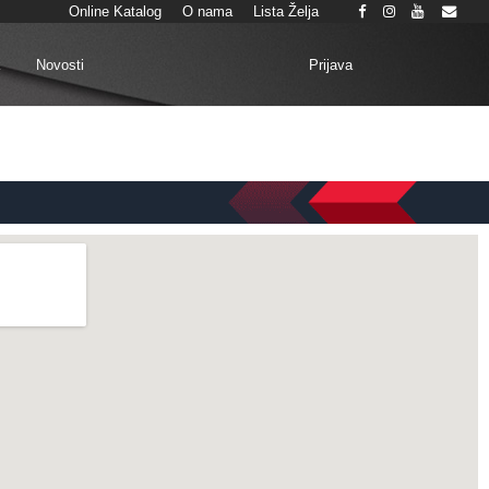
Online Katalog
O nama
Lista Želja
Prijava
k
Novosti