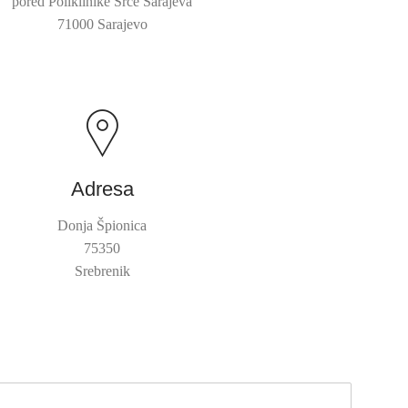
pored Poliklinike Srce Sarajeva
71000 Sarajevo
Adresa
Donja Špionica
75350
Srebrenik