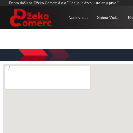
Dobro došli na Džeko Comerc d.o.o " I dalje je drvo u stolariji prvo "
Naslovnica
Sobna Vrata
Naš