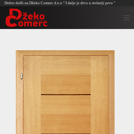
Dobro došli na Džeko Comerc d.o.o " I dalje je drvo u stolariji prvo "