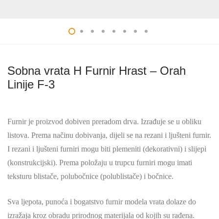
Sobna vrata H Furnir Hrast – Orah
Linije F-3
Furnir je proizvod dobiven preradom drva. Izrađuje se u obliku
listova. Prema načinu dobivanja, dijeli se na rezani i ljušteni furnir.
I rezani i ljušteni furniri mogu biti plemeniti (dekorativni) i slijepi
(konstrukcijski). Prema položaju u trupcu furniri mogu imati
teksturu blistače, polubočnice (polublistače) i bočnice.
Sva ljepota, punoća i bogatstvo furnir modela vrata dolaze do
izražaja kroz obradu prirodnog materijala od kojih su rađena.