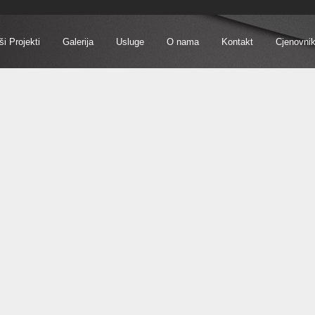
i Projekti
Galerija
Usluge
O nama
Kontakt
Cjenovni