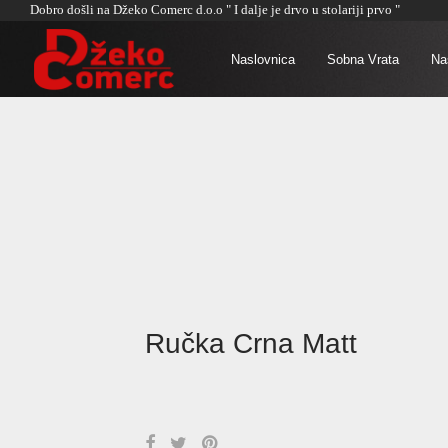
Dobro došli na Džeko Comerc d.o.o " I dalje je drvo u stolariji prvo "
Naslovnica
Sobna Vrata
Naš
Ručka Crna Matt