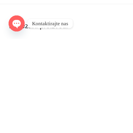
Kontaktirajte nas
Povezani proizvodi
Open
chaty