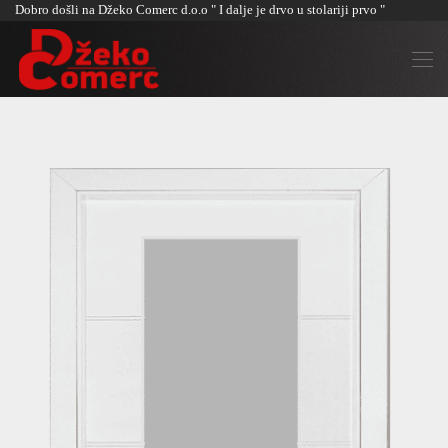
Dobro došli na Džeko Comerc d.o.o " I dalje je drvo u stolariji prvo "