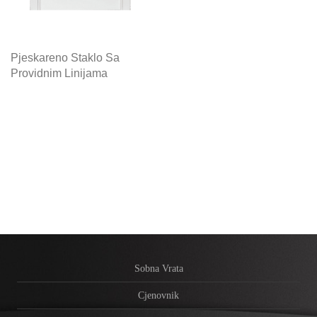
Pjeskareno Staklo Sa
Providnim Linijama
Sobna Vrata
Cjenovnik