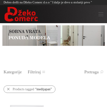
Dobro došli na Džeko Comerc d.o.o " I dalje je drvo u stolariji prvo "
Kategorije
Filtriraj
Pretraga
Products tagged
“medijapan”