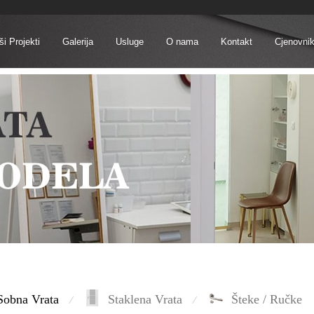
i Projekti
Galerija
Usluge
O nama
Kontakt
Cjenovni
Sobna Vrata
Staklena Vrata
Šteke / Ručke
⁄
⁄