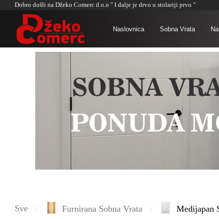
Dobro došli na Džeko Comerc d.o.o " I dalje je drvo u stolariji prvo "
Naslovnica
Sobna Vrata
Naš
Sve
Furnirana Sobna Vrata
Medijapan 
⁄
⁄