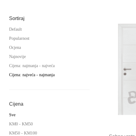
Sortiraj
Default
Popularnost
Ocjena
Najnovije
Cijena: najmanja - najveća
Cijena: najveća - najmanja
Cijena
Sve
KM
0
-
KM
50
KM
50
-
KM
100