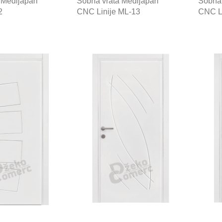
 Medijapan
Sobna vrata Medijapan
Sobna 
2
CNC Linije ML-13
CNC L