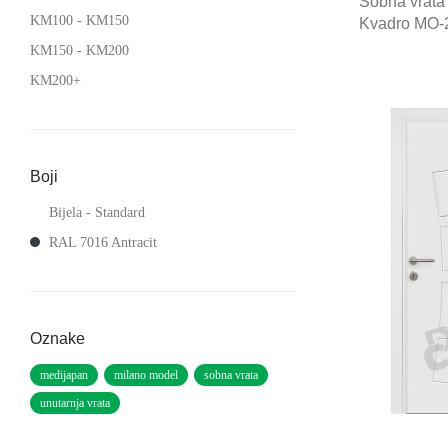
Sobna vrata
KM
100
-
KM
150
Kvadro MO-
KM
150
-
KM
200
KM
200
+
Boji
Bijela - Standard
RAL 7016 Antracit
Oznake
medijapan
milano model
sobna vrata
unutarnja vrata