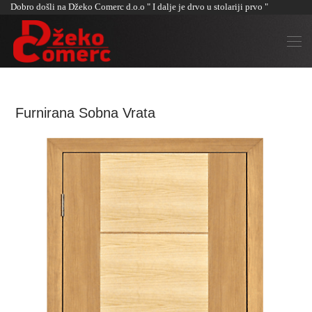
Dobro došli na Džeko Comerc d.o.o " I dalje je drvo u stolariji prvo "
Furnirana Sobna Vrata