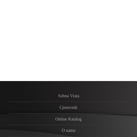
Sobna Vrata
Cjenovnik
Online Katalog
O nama