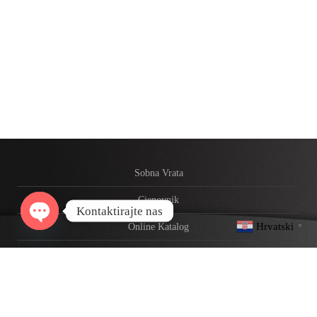
Sobna Vrata
Cjenovnik
Kontaktirajte nas
Hrvatski
Online Katalog
▼
Open
chaty
O nama
Kontakt
Copyright 2019; Designed by
Elvedin Grošić