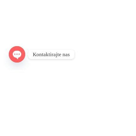
Kontaktirajte nas
Open
chaty
Sobna Vrata
Cj