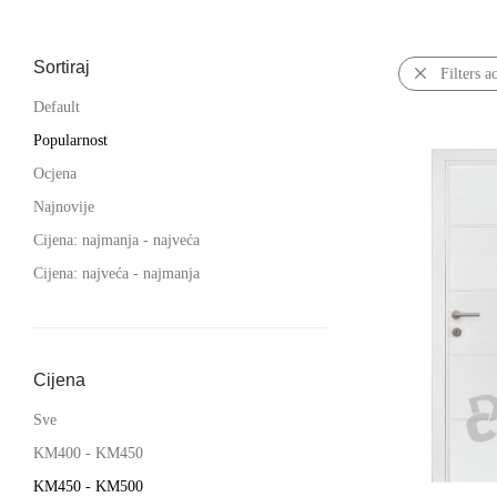
Sortiraj
Filters a
Default
Popularnost
Ocjena
Najnovije
Cijena: najmanja - najveća
Cijena: najveća - najmanja
Cijena
Sve
KM
400
-
KM
450
KM
450
-
KM
500