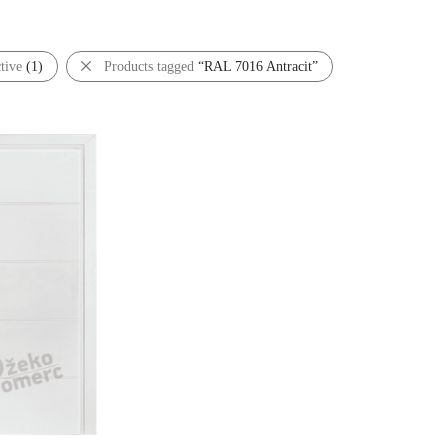
ctive
(1)
Products tagged
“RAL 7016 Antracit”