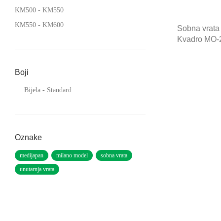
KM
500
-
KM
550
KM
550
-
KM
600
Sobna vrata
Kvadro MO-
Boji
Bijela - Standard
Oznake
medijapan
milano model
sobna vrata
unutarnja vrata