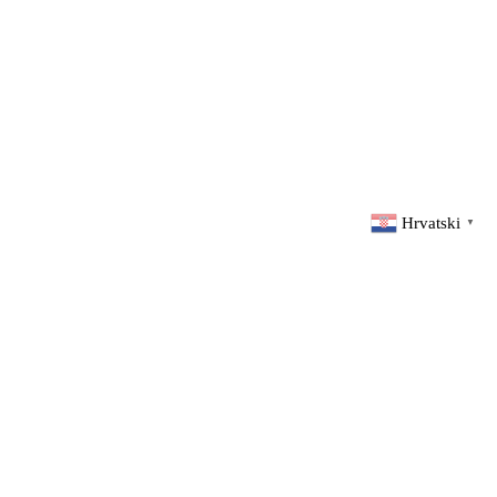
Hrvatski
▼
d by
Elvedin Grošić