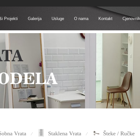
i Projekti
Galerija
Usluge
O nama
Kontakt
Cjenovni
Sobna Vrata
Staklena Vrata
Šteke / Ručke
⁄
⁄