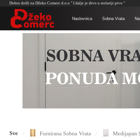
Dobro došli na Džeko Comerc d.o.o " I dalje je drvo u stolariji prvo "
Naslovnica
Sobna Vrata
Naš
Sve
Furnirana Sobna Vrata
Medijapan 
⁄
⁄