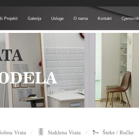
i Projekti
Galerija
Usluge
O nama
Kontakt
Cjenovni
Sobna Vrata
Staklena Vrata
Šteke / Ručke
⁄
⁄