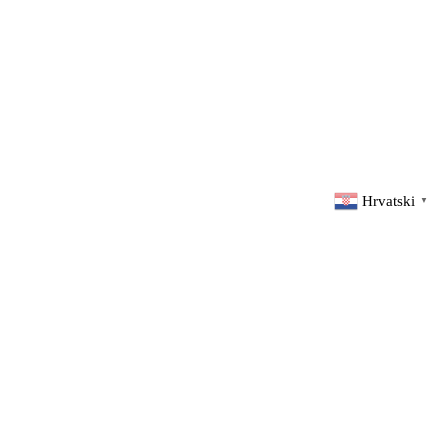
Hrvatski
▼
d by
Elvedin Grošić