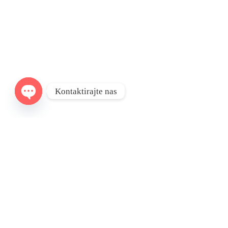
Kontaktirajte nas
Open
chaty
Sobna Vrata
Cj