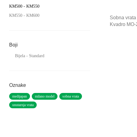
KM
500
-
KM
550
KM
550
-
KM
600
Sobna vrata
Kvadro MO-
Boji
Bijela - Standard
Oznake
medijapan
milano model
sobna vrata
unutarnja vrata