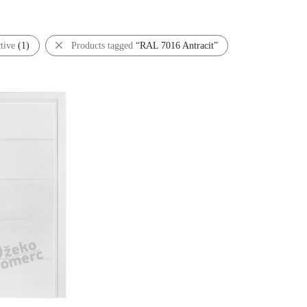
ctive
(1)
Products tagged
“RAL 7016 Antracit”