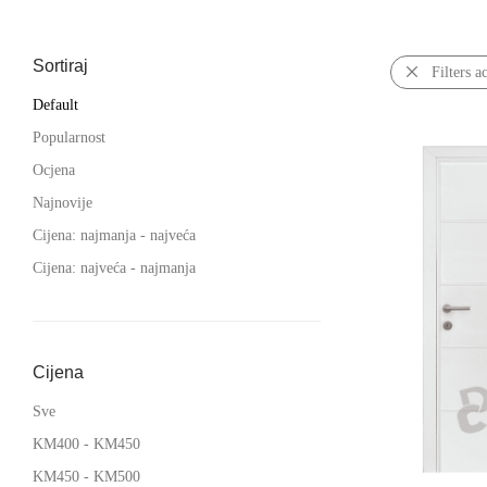
Sortiraj
Filters a
Default
Popularnost
Ocjena
Najnovije
Cijena: najmanja - najveća
Cijena: najveća - najmanja
Cijena
Sve
KM
400
-
KM
450
KM
450
-
KM
500