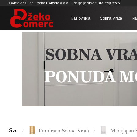
Dobro došli na Džeko Comerc d.o.o " I dalje je drvo u stolariji prvo "
Naslovnica
Sobna Vrata
Naš
Sve
Furnirana Sobna Vrata
Medijapan 
⁄
⁄